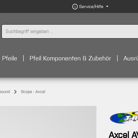
Service/Hilfe
Pfeile
Pfeil Komponenten & Zubehör
Ausr
pound
Scope - Axcel
Axcel A