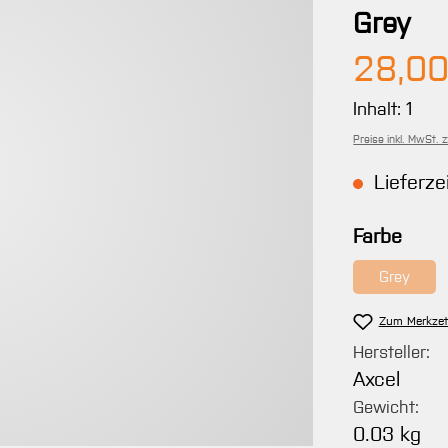
Grey
Regulärer 
28,00
Inhalt:
1
Preise inkl. MwSt. 
Lieferzei
ausw
Farbe
Grey
(Diese Op
Zum Merkzet
Hersteller:
Axcel
Gewicht:
0.03 kg