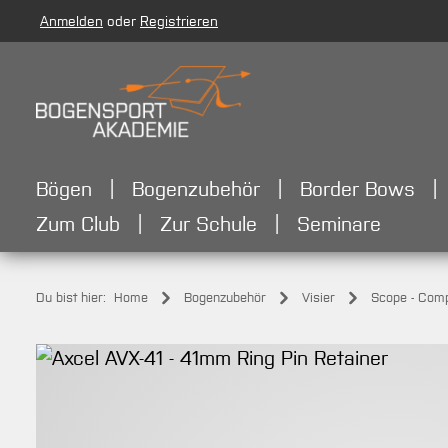
Anmelden
oder
Registrieren
m Hauptinhalt springen
Zur Suche springen
Zur Hauptnavigation springen
Bögen
Bogenzubehör
Border Bows
Zum Club
Zur Schule
Seminare
Du bist hier:
Home
Bogenzubehör
Visier
Scope - Com
Bildergalerie überspringen