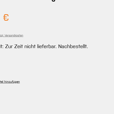
Preis:
 €
zzgl. Versandkosten
t: Zur Zeit nicht lieferbar. Nachbestellt.
ählen
tion ist zurzeit nicht verfügbar.)
tel hinzufügen