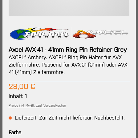
Axcel AVX-41 - 41mm Ring Pin Retainer Grey
AXCEL® Archery. AXCEL® Ring Pin Halter für AVX
Zielfernrohre. Passend für AVX-31 (31mm) oder AVX-
41 (41mm) Zielfernrohre.
Regulärer Preis:
28,00 €
Inhalt:
1
Preise inkl. MwSt. zzgl. Versandkosten
Lieferzeit: Zur Zeit nicht lieferbar. Nachbestellt.
auswählen
Farbe