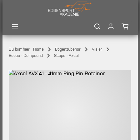
Zum Hauptinhalt springen
Waren
Du bist hier:
Home
Bogenzubehör
Visier
Scope - Compound
Scope - Axcel
Bildergalerie überspringen