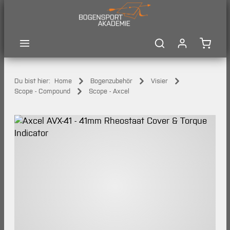
Zum Hauptinhalt springen
Waren
Du bist hier:
Home
Bogenzubehör
Visier
Scope - Compound
Scope - Axcel
Bildergalerie überspringen