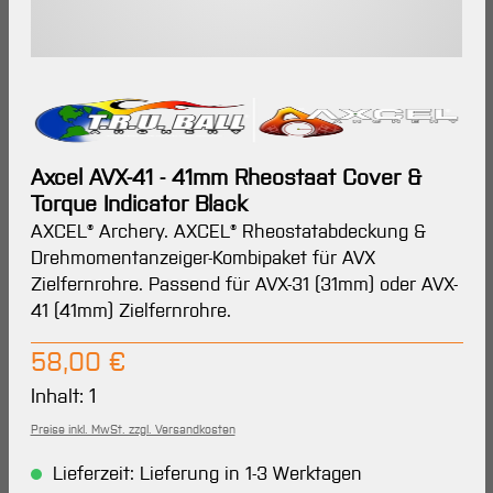
Axcel AVX-41 - 41mm Rheostaat Cover &
Torque Indicator Black
AXCEL® Archery. AXCEL® Rheostatabdeckung &
Drehmomentanzeiger-Kombipaket für AVX
Zielfernrohre. Passend für AVX-31 (31mm) oder AVX-
41 (41mm) Zielfernrohre.
Regulärer Preis:
58,00 €
Inhalt:
1
Preise inkl. MwSt. zzgl. Versandkosten
Lieferzeit: Lieferung in 1-3 Werktagen