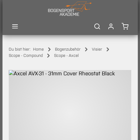
Zum Hauptinhalt springen
Waren
Du bist hier:
Home
Bogenzubehör
Visier
Scope - Compound
Scope - Axcel
Bildergalerie überspringen