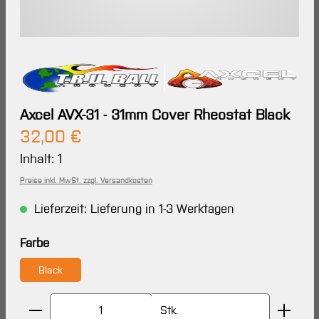
Axcel AVX-31 - 31mm Cover Rheostat Black
Regulärer Preis:
32,00 €
Inhalt:
1
Preise inkl. MwSt. zzgl. Versandkosten
Lieferzeit: Lieferung in 1-3 Werktagen
auswählen
Farbe
Black
Produkt Anzahl: Gib den gewünschten Wert ein oder 
Stk.