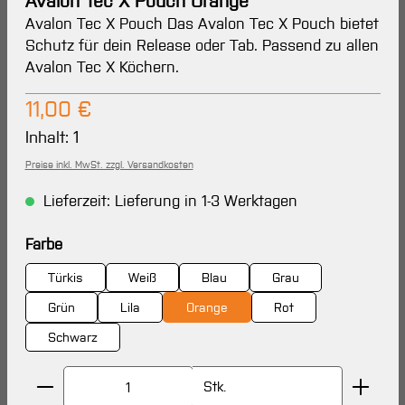
Avalon Tec X Pouch Orange
Avalon Tec X Pouch Das Avalon Tec X Pouch bietet
Schutz für dein Release oder Tab. Passend zu allen
Avalon Tec X Köchern.
Regulärer Preis:
11,00 €
Inhalt:
1
Preise inkl. MwSt. zzgl. Versandkosten
Lieferzeit: Lieferung in 1-3 Werktagen
auswählen
Farbe
Türkis
Weiß
Blau
Grau
Grün
Lila
Orange
Rot
Schwarz
Produkt Anzahl: Gib den gewünschten Wert ein oder 
Stk.