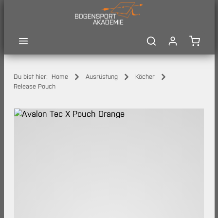
Zum Hauptinhalt springen
Waren
Du bist hier:
Home
Ausrüstung
Köcher
Release Pouch
Bildergalerie überspringen