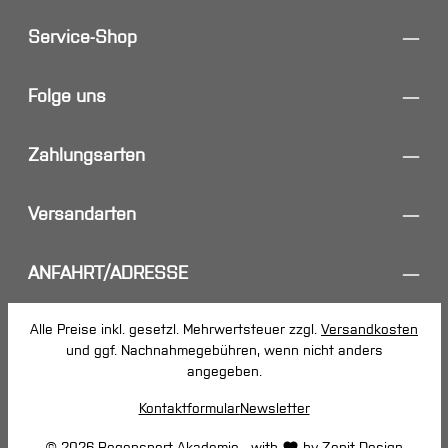
Service-Shop
Folge uns
Zahlungsarten
Versandarten
ANFAHRT/ADRESSE
Alle Preise inkl. gesetzl. Mehrwertsteuer zzgl.
Versandkosten
und ggf. Nachnahmegebühren, wenn nicht anders
angegeben.
Kontaktformular
Newsletter
© 2026 Bogensport Akademie - with
by
Zenit Design