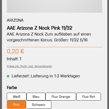
ARIZONA
AAE Arizona Z Nock Pink 11/32
AAE Arizona Z Nock Zum aufkleben auf einen
vorgeschnittenen Konus. Größen: 11/32 5/16
Regulärer Preis:
0,20 €
Inhalt:
1
Preise inkl. MwSt. zzgl. Versandkosten
Lieferzeit: Lieferung in 1-3 Werktagen
auswählen
Farbe
Weiß
Blau
Fluo Orange
Fluo Rot
Pink
Schwarz