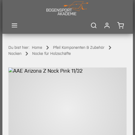
Zum Hauptinhalt springen
Waren
Du bist hier:
Home
Pfeil Komponenten & Zubehör
Nocken
Nocke für Holzschäfte
Bildergalerie überspringen