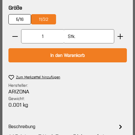
auswählen
Größe
5/16
11/32
Produkt Anzahl: Gib den gewünschten Wert ein oder 
Stk.
In den Warenkorb
Zum Merkzettel hinzufügen
Hersteller:
ARIZONA
Gewicht:
0.001 kg
Beschreibung