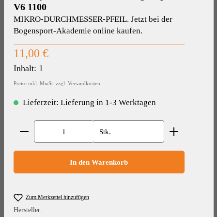
V6 1100
MIKRO-DURCHMESSER-PFEIL. Jetzt bei der
Bogensport-Akademie online kaufen.
Regulärer Preis:
11,00 €
Inhalt:
1
Preise inkl. MwSt. zzgl. Versandkosten
Lieferzeit: Lieferung in 1-3 Werktagen
Produkt Anzahl: Gib den gewünschten Wert ein oder benut
Stk.
In den Warenkorb
Zum Merkzettel hinzufügen
Hersteller: