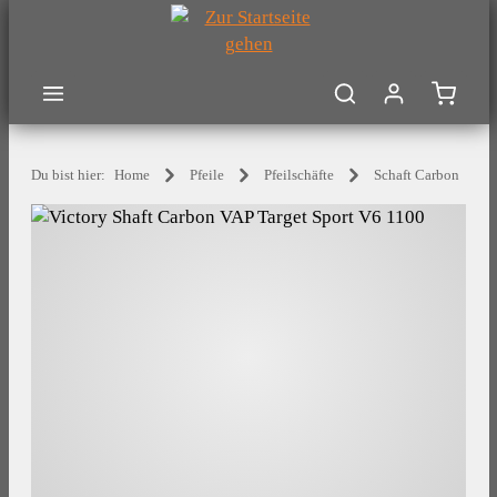
Zum Hauptinhalt springen
Warenk
Du bist hier:
Home
Pfeile
Pfeilschäfte
Schaft Carbon
Bildergalerie überspringen