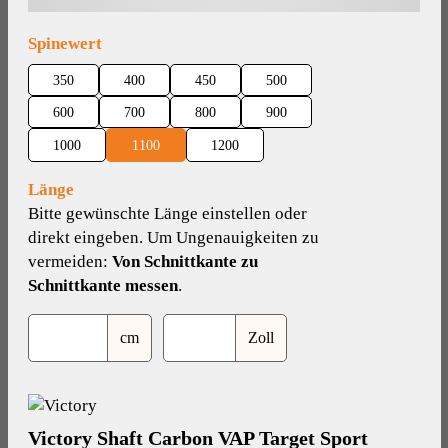
auswählen
Spinewert
350
400
450
500
600
700
800
900
1000
1100
1200
Länge
Bitte gewünschte Länge einstellen oder
direkt eingeben. Um Ungenauigkeiten zu
vermeiden:
Von Schnittkante zu
Schnittkante messen
.
cm
Zoll
Victory Shaft Carbon VAP Target Sport