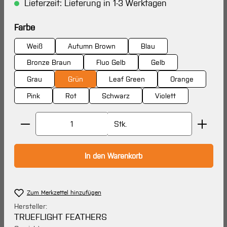
Lieferzeit: Lieferung in 1-3 Werktagen
auswählen
Farbe
Weiß
Autumn Brown
Blau
Bronze Braun
Fluo Gelb
Gelb
Grau
Grün
Leaf Green
Orange
Pink
Rot
Schwarz
Violett
Produkt Anzahl: Gib den gewünschten Wert ein oder 
Stk.
In den Warenkorb
Zum Merkzettel hinzufügen
Hersteller:
TRUEFLIGHT FEATHERS