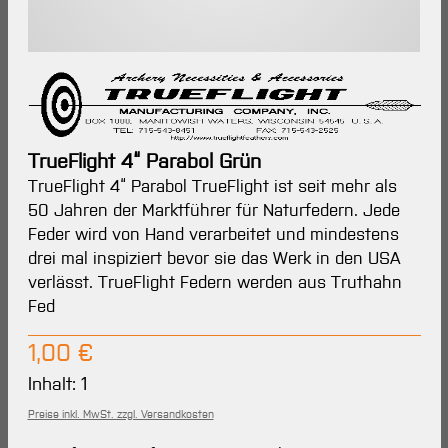
TrueFlight 4“ Parabol Grün
TrueFlight 4“ Parabol TrueFlight ist seit mehr als
50 Jahren der Marktführer für Naturfedern. Jede
Feder wird von Hand verarbeitet und mindestens
drei mal inspiziert bevor sie das Werk in den USA
verlässt. TrueFlight Federn werden aus Truthahn
Fed
Regulärer Preis:
1,00 €
Inhalt:
1
Preise inkl. MwSt. zzgl. Versandkosten