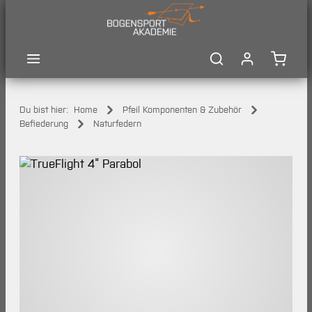
Zum Hauptinhalt springen
Waren
Du bist hier:
Home
Pfeil Komponenten & Zubehör
Befiederung
Naturfedern
Bildergalerie überspringen