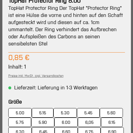
TopHat Protector Ring 8.00
TopHat Protector Ring Der TopHat "Protector Ring"
ist eine Hülse die vorne und hinten auf den Schaft
aufgesteckt wird und diesen auf ca. 1cm
ummantelt. Der Ring verhindert das Aufbrechen
oder Aufspleißen des Carbons an seinen
sensibelsten Stel
Regulärer Preis:
0,85 €
Inhalt:
1
Preise inkl. MwSt. zzgl. Versandkosten
Lieferzeit: Lieferung in 1-3 Werktagen
auswählen
Größe
5.00
5.15
5.30
5.45
5.60
5.75
5.90
6.00
6,05
6.15
6.30
6.45
6.60
6.75
6.90