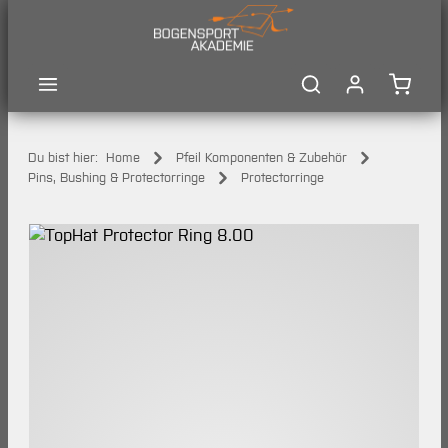
Zum Hauptinhalt springen
Waren
Du bist hier:
Home
Pfeil Komponenten & Zubehör
Pins, Bushing & Protectorringe
Protectorringe
Bildergalerie überspringen