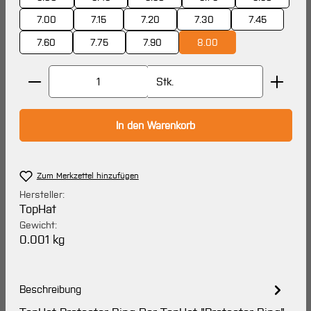
7.00
7.15
7.20
7.30
7.45
7.60
7.75
7.90
8.00
Produkt Anzahl: Gib den gewünschten Wert ein oder 
Stk.
In den Warenkorb
Zum Merkzettel hinzufügen
Hersteller:
TopHat
Gewicht:
0.001 kg
Beschreibung