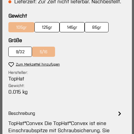
Lieferzeit: Zur Zeit nicht lieferbar. Nachbestellt.
auswählen
Gewicht
105gr
125gr
145gr
85gr
(Diese Option ist zurzeit nicht verfügbar.)
auswählen
Größe
9/32
5/16
(Diese Option ist zurzeit nicht verfügbar.)
Zum Merkzettel hinzufügen
Hersteller:
TopHat
Gewicht:
0.015 kg
Beschreibung
TopHat®Convex Die TopHat®Convex ist eine
Einschraubspitze mit Schraubsicherung. Sie