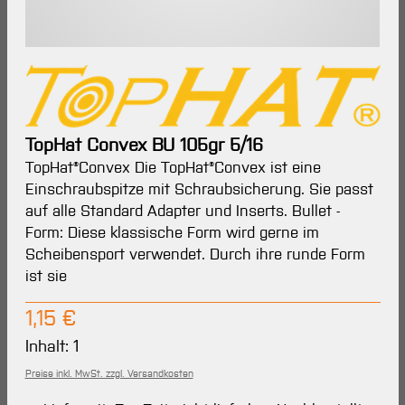
TopHat Convex BU 105gr 5/16
TopHat®Convex Die TopHat®Convex ist eine
Einschraubspitze mit Schraubsicherung. Sie passt
auf alle Standard Adapter und Inserts. Bullet -
Form: Diese klassische Form wird gerne im
Scheibensport verwendet. Durch ihre runde Form
ist sie
Regulärer Preis:
1,15 €
Inhalt:
1
Preise inkl. MwSt. zzgl. Versandkosten