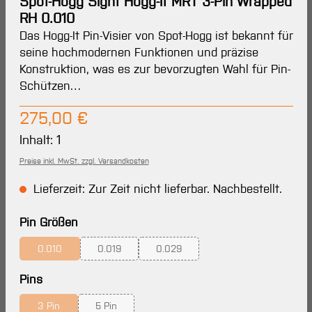
Spot-Hogg Sight Hogg-It MRT 3-Pin Wrapped
RH 0.010
Das Hogg-It Pin-Visier von Spot-Hogg ist bekannt für
seine hochmodernen Funktionen und präzise
Konstruktion, was es zur bevorzugten Wahl für Pin-
Schützen…
Regulärer Preis:
275,00 €
Inhalt:
1
Preise inkl. MwSt. zzgl. Versandkosten
Lieferzeit: Zur Zeit nicht lieferbar. Nachbestellt.
auswählen
Pin Größen
0.010
0.019
0.029
(Diese Option ist zurzeit nicht verfügbar.)
(Diese Option ist zurzeit nicht verfügbar.)
(Diese Option ist zurzeit nicht verfü
auswählen
Pins
3 Pin
5 Pin