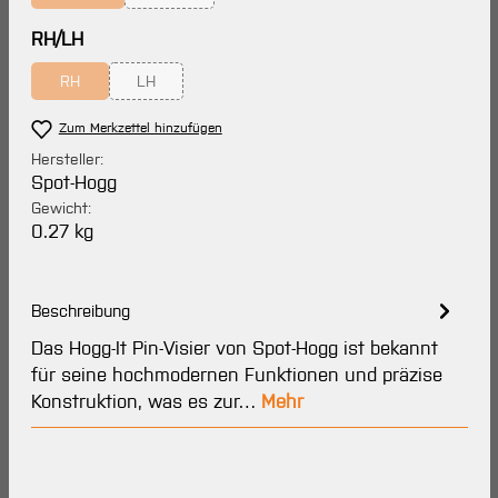
(Diese Option ist zurzeit nicht verfügbar.)
(Diese Option ist zurzeit nicht verfügbar.)
auswählen
RH/LH
RH
LH
(Diese Option ist zurzeit nicht verfügbar.)
(Diese Option ist zurzeit nicht verfügbar.)
Zum Merkzettel hinzufügen
Hersteller:
Spot-Hogg
Gewicht:
0.27 kg
Beschreibung
Das Hogg-It Pin-Visier von Spot-Hogg ist bekannt
für seine hochmodernen Funktionen und präzise
Konstruktion, was es zur…
Mehr