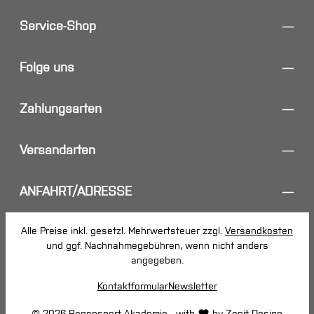
Service-Shop
Folge uns
Zahlungsarten
Versandarten
ANFAHRT/ADRESSE
Alle Preise inkl. gesetzl. Mehrwertsteuer zzgl.
Versandkosten
und ggf. Nachnahmegebühren, wenn nicht anders
angegeben.
Kontaktformular
Newsletter
© 2026 Bogensport Akademie - with
by
Zenit Design