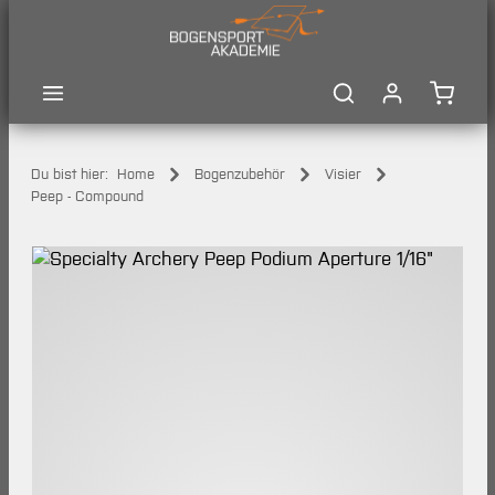
Zum Hauptinhalt springen
Waren
Du bist hier:
Home
Bogenzubehör
Visier
Peep - Compound
Bildergalerie überspringen