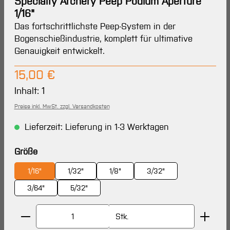
Specialty Archery Peep Podium Aperture
1/16"
Das fortschrittlichste Peep-System in der
Bogenschießindustrie, komplett für ultimative
Genauigkeit entwickelt.
Regulärer Preis:
15,00 €
Inhalt:
1
Preise inkl. MwSt. zzgl. Versandkosten
Lieferzeit: Lieferung in 1-3 Werktagen
auswählen
Größe
1/16"
1/32"
1/8"
3/32"
3/64"
5/32"
Produkt Anzahl: Gib den gewünschten Wert ein oder 
Stk.