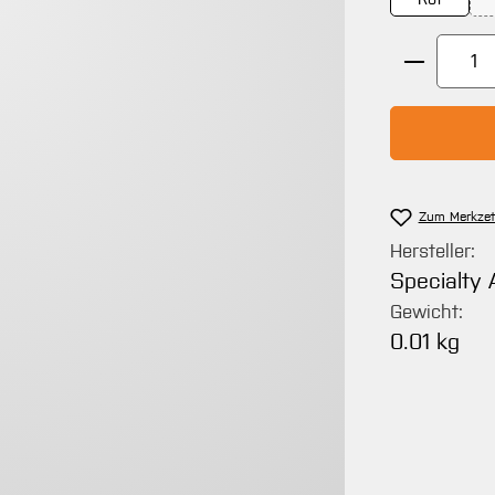
Produkt 
Zum Merkzet
Hersteller:
Specialty 
Gewicht:
0.01 kg