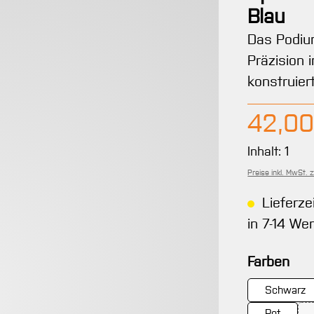
Blau
Das Podiu
Präzision 
konstruier
Regulärer 
42,00
Inhalt:
1
Preise inkl. MwSt. 
Lieferze
in 7-14 We
aus
Farben
Schwarz
Rot