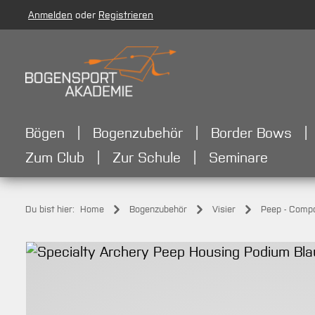
Anmelden
oder
Registrieren
m Hauptinhalt springen
Zur Suche springen
Zur Hauptnavigation springen
Bögen
Bogenzubehör
Border Bows
Zum Club
Zur Schule
Seminare
Du bist hier:
Home
Bogenzubehör
Visier
Peep - Comp
Bildergalerie überspringen