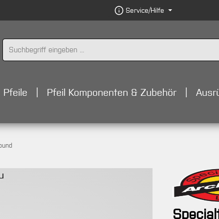
Service/Hilfe
Pfeile
Pfeil Komponenten & Zubehör
Ausr
ound
Special