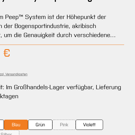
m Peep™ System ist der Höhepunkt der
in der Bogensportindustrie, akribisch
t, um die Genauigkeit durch verschiedene…
Preis:
 €
zzgl. Versandkosten
it: Im Großhandels-Lager verfügbar, Lieferung
rktagen
wählen
Blau
Grün
Pink
Violett
(Diese Option ist zurzeit nicht verfügbar.)
Silber