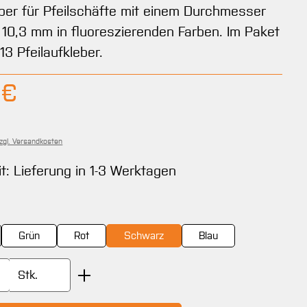
eber für Pfeilschäfte mit einem Durchmesser
 10,3 mm in fluoreszierenden Farben. Im Paket
13 Pfeilaufkleber.
Preis:
 €
zzgl. Versandkosten
it: Lieferung in 1-3 Werktagen
wählen
Grün
Rot
Schwarz
Blau
Anzahl: Gib den gewünschten Wert ein oder
Stk.