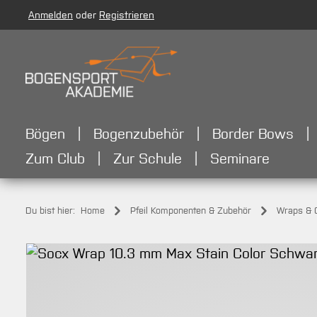
Anmelden
oder
Registrieren
m Hauptinhalt springen
Zur Suche springen
Zur Hauptnavigation springen
Bögen
Bogenzubehör
Border Bows
Zum Club
Zur Schule
Seminare
Du bist hier:
Home
Pfeil Komponenten & Zubehör
Wraps & 
Bildergalerie überspringen