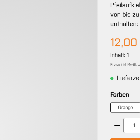
Pfeilaufkl
von bis zu
enthalten: 
Regulärer 
12,00
Inhalt:
1
Preise inkl. MwSt. 
Lieferze
aus
Farben
Orange
Produkt 