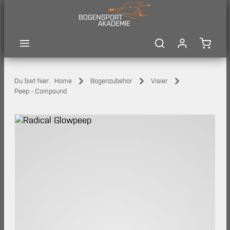
Zum Hauptinhalt springen
Waren
Du bist hier:
Home
Bogenzubehör
Visier
Peep - Compound
Bildergalerie überspringen