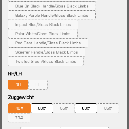
(Diese Option ist zurzeit nicht verfügbar.)
Blue On Black Handle/Gloss Black Limbs
(Diese Option ist zurzeit nicht verfügbar.)
Galaxy Purple Handle/Gloss Black Limbs
(Diese Option ist zurzeit nicht verfügbar.)
Impact Blue/Gloss Black Limbs
(Diese Option ist zurzeit nicht verfügbar.)
Polar White/Gloss Black Limbs
(Diese Option ist zurzeit nicht verfügbar.)
Red Flare Handle/Gloss Black Limbs
(Diese Option ist zurzeit nicht verfügbar.)
Skeeter Handle/Gloss Black Limbs
(Diese Option ist zurzeit nicht verfügbar.)
Twisted Green/Gloss Black Limbs
(Diese Option ist zurzeit nicht verfügbar.)
auswählen
RH/LH
RH
LH
(Diese Option ist zurzeit nicht verfügbar.)
auswählen
Zuggewicht
40#
50#
55#
60#
65#
(Diese Option ist zurzeit nicht verfügbar
(Diese Option
70#
(Diese Option ist zurzeit nicht verfügbar.)