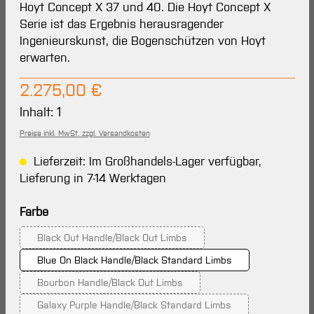
Hoyt Concept X 37 und 40. Die Hoyt Concept X
Serie ist das Ergebnis herausragender
Ingenieurskunst, die Bogenschützen von Hoyt
erwarten.
Regulärer Preis:
2.275,00 €
Inhalt:
1
Preise inkl. MwSt. zzgl. Versandkosten
Lieferzeit: Im Großhandels-Lager verfügbar,
Lieferung in 7-14 Werktagen
auswählen
Farbe
Black Out Handle/Black Out Limbs
(Diese Option ist zurzeit nicht verfügbar.)
Blue On Black Handle/Black Standard Limbs
Bourbon Handle/Black Out Limbs
(Diese Option ist zurzeit nicht verfügbar.)
Galaxy Purple Handle/Black Standard Limbs
(Diese Option ist zurzeit nicht verfügbar.)