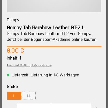
Gompy
Gompy Tab Barebow Leather GT-2 L
Gompy Tab Barebow Leather GT-2 von Gompy.
Jetzt bei der Bogensport-Akademie online kaufen.
Regulärer Preis:
6,00 €
Inhalt:
1
Preise inkl. MwSt. zzgl. Versandkosten
Lieferzeit: Lieferung in 1-3 Werktagen
auswählen
Größe
L
M
(Diese Option ist zurzeit nicht verfügbar.)
Produkt Anzahl: Gib den gewünschten Wert ein oder 