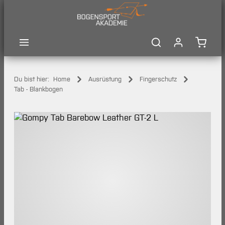
Zum Hauptinhalt springen
Waren
Du bist hier:
Home
Ausrüstung
Fingerschutz
Tab - Blankbogen
Bildergalerie überspringen