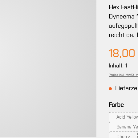
Flex FastF
Dyneema ®
aufegspult
reicht ca.
Regulärer 
18,00
Inhalt:
1
Preise inkl. MwSt. 
Lieferze
ausw
Farbe
Acid Yello
(Diese
Banana Ye
(Die
Cherry