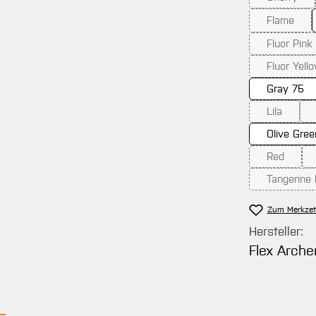
(Diese O
Flame
(Diese Op
Fluor Pink
(Diese 
Fluor Yell
(Dies
Gray 75
Lila
(Diese Opt
Olive Gree
Red
(Diese Opt
Tangerine
(Die
Zum Merkzet
Hersteller:
Flex Arche