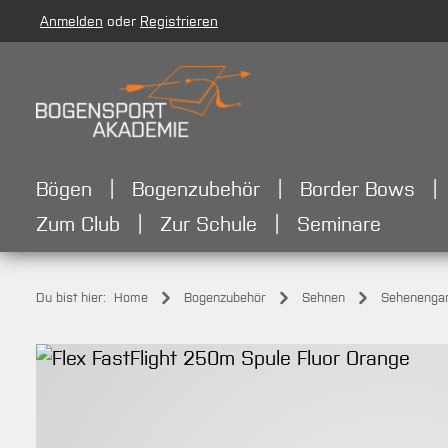
Anmelden
oder
Registrieren
m Hauptinhalt springen
Zur Suche springen
Zur Hauptnavigation springen
Bögen
Bogenzubehör
Border Bows
Zum Club
Zur Schule
Seminare
Du bist hier:
Home
Bogenzubehör
Sehnen
Sehenenga
Bildergalerie überspringen