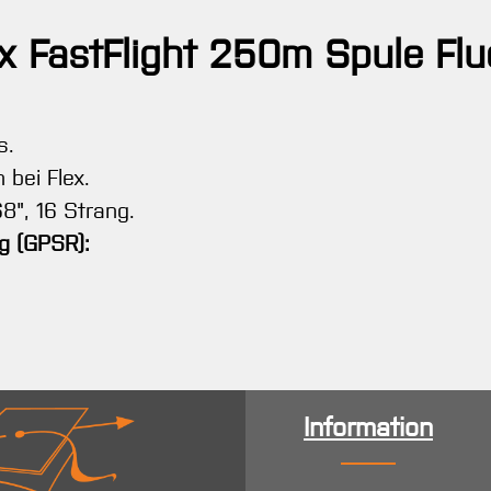
ex FastFlight 250m Spule Fl
s.
bei Flex.
8", 16 Strang.
g (GPSR):
Information