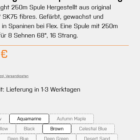
light 250m Spule Hergestellt aus original
 SK75 fibres. Gefärbt, gewachst und
 in Spaninen bei Flex. Eine Spule mit 250m
 für 8 Sehnen 68", 16 Strang.
Preis:
 €
zzgl. Versandkosten
it: Lieferung in 1-3 Werktagen
ählen
w
Aquamarine
Autumn Maple
 Option ist zurzeit nicht verfügbar.)
(Diese Option ist zurzeit nicht verfügba
llow
Black
Brown
Celestial Blue
se Option ist zurzeit nicht verfügbar.)
(Diese Option ist zurzeit nicht verfügbar.)
(Diese Option ist zurzeit n
Deep Blue
Deep Green
Desert Sand