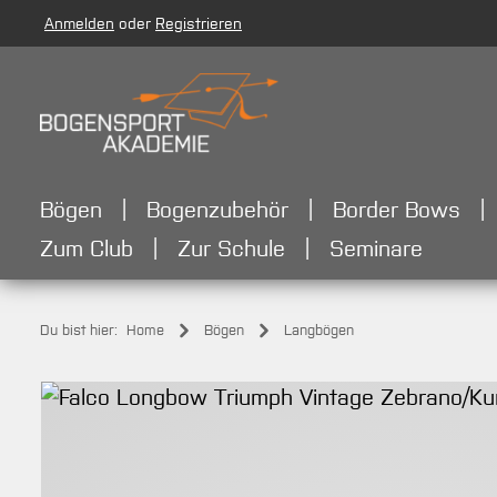
Anmelden
oder
Registrieren
m Hauptinhalt springen
Zur Suche springen
Zur Hauptnavigation springen
Bögen
Bogenzubehör
Border Bows
Zum Club
Zur Schule
Seminare
Du bist hier:
Home
Bögen
Langbögen
Bildergalerie überspringen