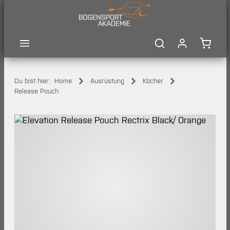
Zum Hauptinhalt springen
Waren
Du bist hier:
Home
Ausrüstung
Köcher
Release Pouch
Bildergalerie überspringen