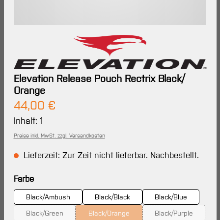
Elevation Release Pouch Rectrix Black/
Orange
Regulärer Preis:
44,00 €
Inhalt:
1
Preise inkl. MwSt. zzgl. Versandkosten
Lieferzeit: Zur Zeit nicht lieferbar. Nachbestellt.
auswählen
Farbe
Black/Ambush
Black/Black
Black/Blue
Black/Green
Black/Orange
Black/Purple
(Diese Option ist zurzeit nicht verfügbar.)
(Diese Option ist zurzeit nicht verfügbar
(Diese Option ist