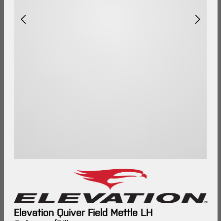
Elevation Quiver Field Mettle LH