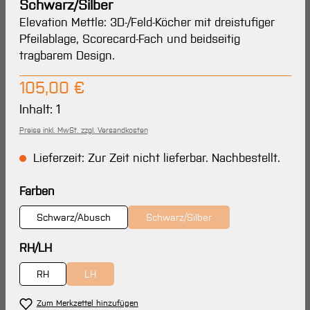
Schwarz/Silber
Elevation Mettle: 3D-/Feld-Köcher mit dreistufiger
Pfeilablage, Scorecard-Fach und beidseitig
tragbarem Design.
Regulärer Preis:
105,00 €
Inhalt:
1
Preise inkl. MwSt. zzgl. Versandkosten
Lieferzeit: Zur Zeit nicht lieferbar. Nachbestellt.
auswählen
Farben
Schwarz/Abusch
Schwarz/Silber
(Diese Option ist zurzeit nicht ve
auswählen
RH/LH
RH
LH
(Diese Option ist zurzeit nicht verfügbar.)
Zum Merkzettel hinzufügen