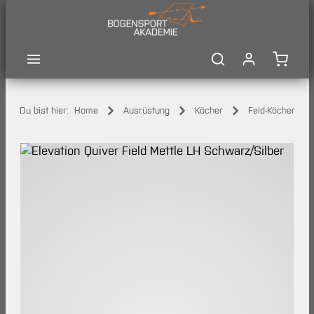
Zum Hauptinhalt springen
Waren
Du bist hier:
Home
Ausrüstung
Köcher
Feld-Köcher
Bildergalerie überspringen