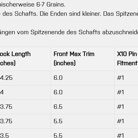
ischerweise 6-7 Grains.
des Schafts. Die Enden sind kleiner. Das Spitze
 Längen vom Spitzenende des Schafts abzuschneid
ock Length
Front Max Trim
X10 Pin
nches)
(inches)
Fitment
4.25
6.0
#1
34
6.0
#1
3.75
6.5
#1
3.75
5.5
#1
3.5
5.5
#1