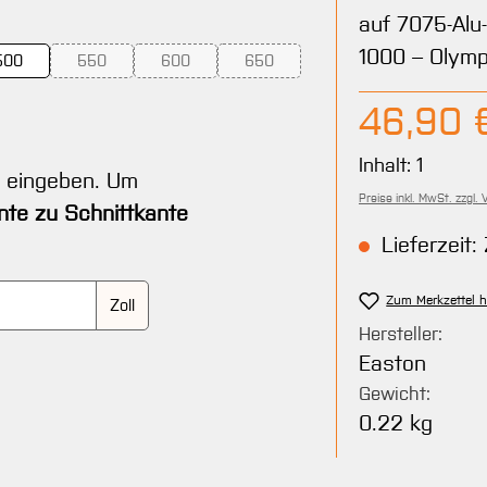
auf 7075-Alu
1000 – Olymp
500
550
600
650
r.)
nicht verfügbar.)
n ist zurzeit nicht verfügbar.)
(Diese Option ist zurzeit nicht verfügbar.)
(Diese Option ist zurzeit nicht verfügbar.)
(Diese Option ist zurzeit nicht verfüg
Regulärer Pre
46,90 
nicht verfügbar.)
on ist zurzeit nicht verfügbar.)
Inhalt:
1
t eingeben. Um
Preise inkl. MwSt. zzgl.
nte zu Schnittkante
Lieferzeit: 
Zum Merkzettel 
Zoll
Hersteller:
Easton
Gewicht:
0.22 kg