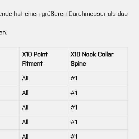
nende hat einen größeren Durchmesser als das
en.
X10 Point
X10 Nock Collar
Fitment
Spine
All
#1
All
#1
All
#1
All
#1
All
#1