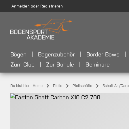
Anmelden
oder
Registrieren
m Hauptinhalt springen
Zur Suche springen
Zur Hauptnavigation springen
Bögen
Bogenzubehör
Border Bows
Zum Club
Zur Schule
Seminare
Du bist hier:
Home
Pfeile
Pfeilschäfte
Schaft Alu/Car
Bildergalerie überspringen