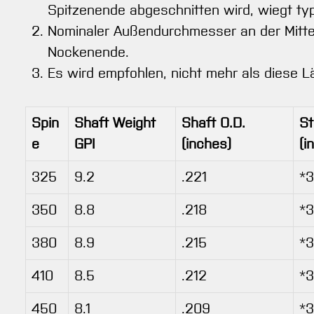
Spitzenende abgeschnitten wird, wiegt typ
Nominaler Außendurchmesser an der Mitte 
Nockenende.
Es wird empfohlen, nicht mehr als diese
Spin
Shaft Weight
Shaft O.D.
St
e
GPI
(inches)
(i
325
9.2
.221
*3
350
8.8
.218
*
380
8.9
.215
*3
410
8.5
.212
*3
450
8.1
.209
*3