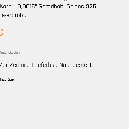
-Kern, ±0,0015" Geradheit, Spines 325-
ia-erprobt.
bar.)
is:
€
 Versandkosten
Zur Zeit nicht lieferbar. Nachbestellt.
hinzufügen