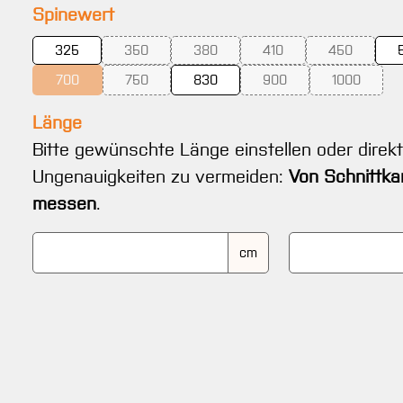
auswählen
Spinewert
325
350
380
410
450
(Diese Option ist zurzeit nicht verfügbar.)
(Diese Option ist zurzeit nicht verfügba
(Diese Option ist zurzeit 
(Diese Optio
700
750
830
900
1000
(Diese Option ist zurzeit nicht verfügbar.)
(Diese Option ist zurzeit nicht verfügbar.)
(Diese Option ist zurzeit 
(Diese Opti
Länge
Bitte gewünschte Länge einstellen oder direk
Ungenauigkeiten zu vermeiden:
Von Schnittka
messen
.
cm