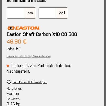
Schnittkante messen
.
cm
Zoll
Easton Shaft Carbon X10 C6 500
Regulärer Preis:
46,90 €
Inhalt:
1
Preise inkl. MwSt. zzgl. Versandkosten
Lieferzeit: Zur Zeit nicht lieferbar.
Nachbestellt.
Zum Merkzettel hinzufügen
Hersteller:
Easton
Gewicht:
0.26 kg