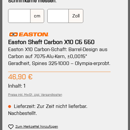
Schnittkante messen
.
cm
Zoll
Easton Shaft Carbon X10 C5 550
Easton X10 Carbon-Schaft: Barrel-Design aus
Carbon auf 7075-Alu-Kern, ±0,0015"
Geradheit, Spines 325-1000 – Olympia-erprobt.
Regulärer Preis:
46,90 €
Inhalt:
1
Preise inkl. MwSt. zzgl. Versandkosten
Lieferzeit: Zur Zeit nicht lieferbar.
Nachbestellt.
Zum Merkzettel hinzufügen