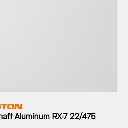
haft Aluminum RX-7 22/475
is: