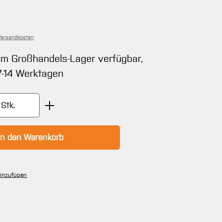
€
 Versandkosten
 Im Großhandels-Lager verfügbar,
 7-14 Werktagen
zahl: Gib den gewünschten Wert ein oder b
Stk.
In den Warenkorb
hinzufügen