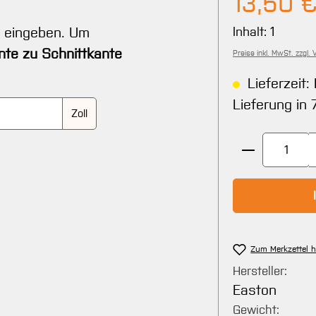
13,50 
t eingeben. Um
Inhalt:
1
nte zu Schnittkante
Preise inkl. MwSt. zzgl.
Lieferzeit:
Lieferung in
Zoll
Produkt An
Zum Merkzettel 
Hersteller:
Easton
Gewicht: