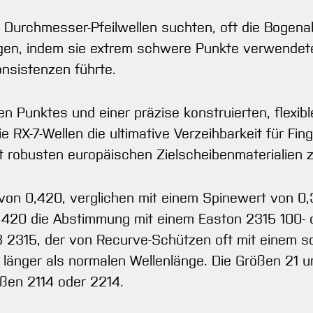
e Durchmesser-Pfeilwellen suchten, oft die Bogen
igen, indem sie extrem schwere Punkte verwendete
onsistenzen führte.
 Punktes und einer präzise konstruierten, flexib
 RX-7-Wellen die ultimative Verzeihbarkeit für Fin
mit robusten europäischen Zielscheibenmaterialien
 von 0,420, verglichen mit einem Spinewert von 0
23 420 die Abstimmung mit einem Easton 2315 100- o
3 2315, der von Recurve-Schützen oft mit einem 
 länger als normalen Wellenlänge. Die Größen 21 u
ößen 2114 oder 2214.