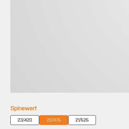
auswählen
Spinewert
23/420
22/475
21/525