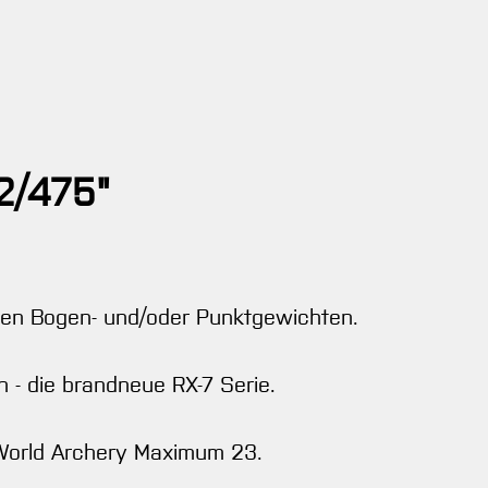
2/475"
eren Bogen- und/oder Punktgewichten.
n - die brandneue RX-7 Serie.
 World Archery Maximum 23.