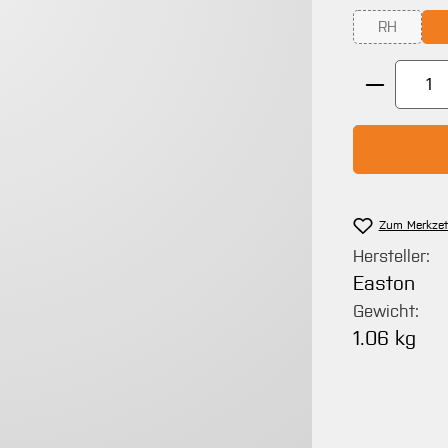
RH
(Diese Opti
Produkt 
Zum Merkzet
Hersteller:
Easton
Gewicht:
1.06 kg