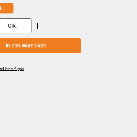
LH
on ist zurzeit nicht verfügbar.)
Anzahl: Gib den gewünschten Wert ein oder
Stk.
In den Warenkorb
tel hinzufügen