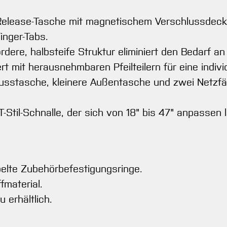
 Release-Tasche mit magnetischem Verschlussdecke
inger-Tabs.
rdere, halbsteife Struktur eliminiert den Bedarf an
rt mit herausnehmbaren Pfeilteilern für eine indivi
sstasche, kleinere Außentasche und zwei Netzfäc
-Stil-Schnalle, der sich von 18" bis 47" anpassen l
pelte Zubehörbefestigungsringe.
fmaterial.
 erhältlich.