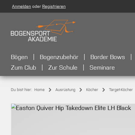
Anmelden
oder
Registrieren
m Hauptinhalt springen
Zur Suche springen
Zur Hauptnavigation springen
Bögen
Bogenzubehör
Border Bows
Zum Club
Zur Schule
Seminare
Du bist hier:
Home
Ausrüstung
Köcher
Target-Köcher
Bildergalerie überspringen