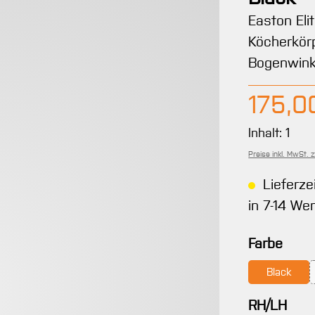
Easton El
Köcherkörp
Bogenwinke
Regulärer 
175,0
Inhalt:
1
Preise inkl. MwSt. 
Lieferze
in 7-14 We
ausw
Farbe
Black
aus
RH/LH