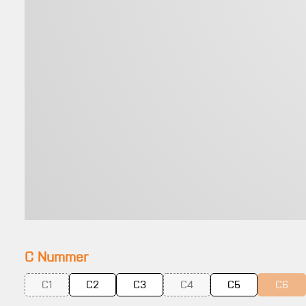
auswählen
C Nummer
C1
C2
C3
C4
C5
C6
(Diese Option ist zurzeit nicht verfügbar.)
(Diese Option ist zurzeit nicht 
(Diese