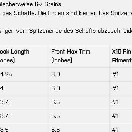
ischerweise 6-7 Grains.
des Schafts. Die Enden sind kleiner. Das Spitze
 Längen vom Spitzenende des Schafts abzuschneid
ock Length
Front Max Trim
X10 Pin
nches)
(inches)
Fitment
4.25
6.0
#1
34
6.0
#1
3.75
6.5
#1
3.75
5.5
#1
3.5
5.5
#1