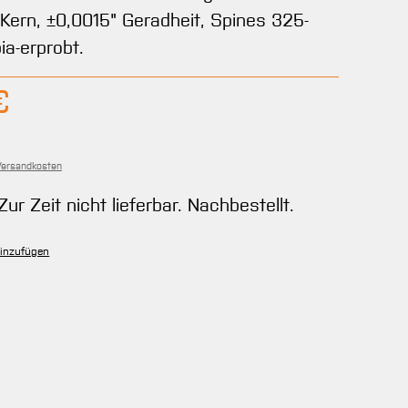
-Kern, ±0,0015" Geradheit, Spines 325-
ia-erprobt.
bar.)
is:
€
 Versandkosten
Zur Zeit nicht lieferbar. Nachbestellt.
hinzufügen