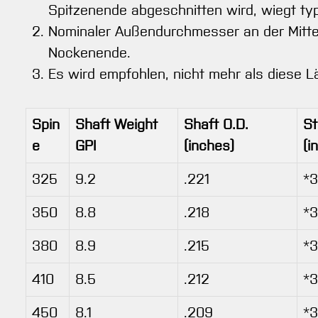
Spitzenende abgeschnitten wird, wiegt typ
Nominaler Außendurchmesser an der Mitte 
Nockenende.
Es wird empfohlen, nicht mehr als diese
Spin
Shaft Weight
Shaft O.D.
St
e
GPI
(inches)
(i
325
9.2
.221
*3
350
8.8
.218
*
380
8.9
.215
*3
410
8.5
.212
*3
450
8.1
.209
*3