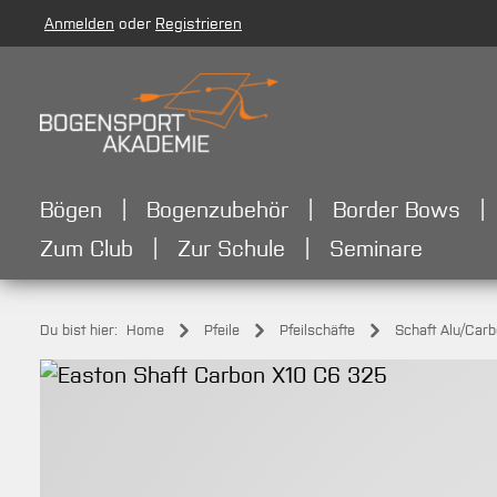
Anmelden
oder
Registrieren
m Hauptinhalt springen
Zur Suche springen
Zur Hauptnavigation springen
Bögen
Bogenzubehör
Border Bows
Zum Club
Zur Schule
Seminare
Du bist hier:
Home
Pfeile
Pfeilschäfte
Schaft Alu/Car
Bildergalerie überspringen