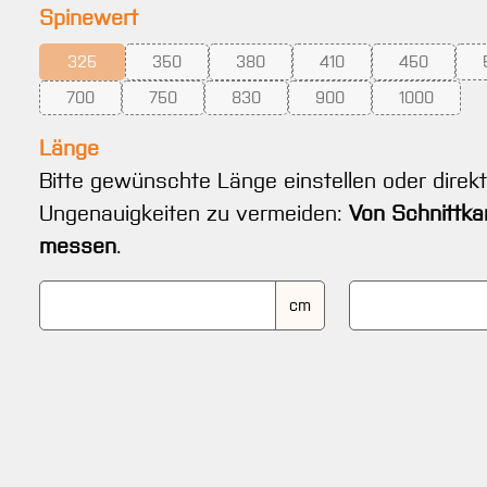
auswählen
Spinewert
325
350
380
410
450
(Diese Option ist zurzeit nicht verfügbar.)
(Diese Option ist zurzeit nicht verfügbar.)
(Diese Option ist zurzeit nicht verfügb
(Diese Option ist zurzeit 
(Diese Optio
700
750
830
900
1000
(Diese Option ist zurzeit nicht verfügbar.)
(Diese Option ist zurzeit nicht verfügbar.)
(Diese Option ist zurzeit nicht verfügba
(Diese Option ist zurzeit 
(Diese Optio
Länge
Bitte gewünschte Länge einstellen oder direk
Ungenauigkeiten zu vermeiden:
Von Schnittka
messen
.
cm