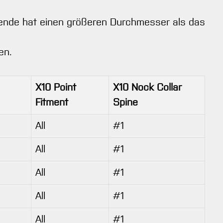
nende hat einen größeren Durchmesser als das
en.
X10 Point
X10 Nock Collar
Fitment
Spine
All
#1
All
#1
All
#1
All
#1
All
#1