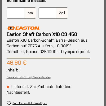
Schnittkante messen
.
cm
Zoll
Easton Shaft Carbon X10 C3 450
Easton X10 Carbon-Schaft: Barrel-Design aus
Carbon auf 7075-Alu-Kern, ±0,0015"
Geradheit, Spines 325-1000 – Olympia-erprobt.
Regulärer Preis:
46,90 €
Inhalt:
1
Preise inkl. MwSt. zzgl. Versandkosten
Lieferzeit: Zur Zeit nicht lieferbar.
Nachbestellt.
Zum Merkzettel hinzufügen