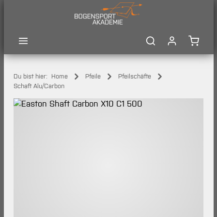
Zum Hauptinhalt springen
Waren
Du bist hier:
Home
Pfeile
Pfeilschäfte
Schaft Alu/Carbon
Bildergalerie überspringen