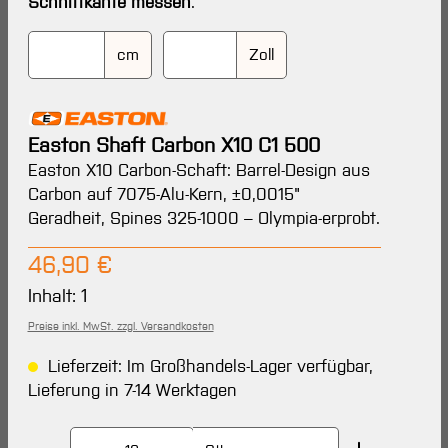
Schnittkante messen
.
cm
Zoll
Easton Shaft Carbon X10 C1 500
Easton X10 Carbon-Schaft: Barrel-Design aus
Carbon auf 7075-Alu-Kern, ±0,0015"
Geradheit, Spines 325-1000 – Olympia-erprobt.
Regulärer Preis:
46,90 €
Inhalt:
1
Preise inkl. MwSt. zzgl. Versandkosten
Lieferzeit: Im Großhandels-Lager verfügbar,
Lieferung in 7-14 Werktagen
Produkt Anzahl: Gib den gewünschten Wert ein oder 