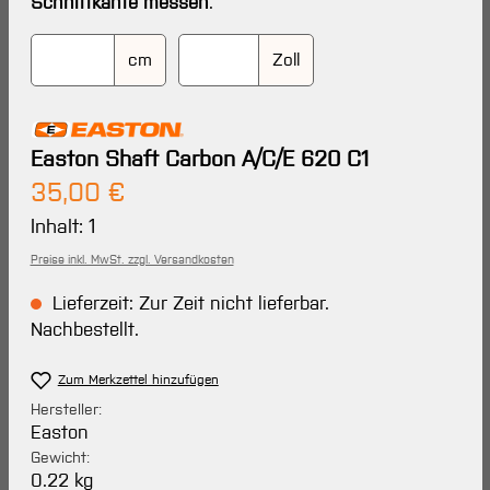
Schnittkante messen
.
cm
Zoll
Easton Shaft Carbon A/C/E 620 C1
Regulärer Preis:
35,00 €
Inhalt:
1
Preise inkl. MwSt. zzgl. Versandkosten
Lieferzeit: Zur Zeit nicht lieferbar.
Nachbestellt.
Zum Merkzettel hinzufügen
Hersteller:
Easton
Gewicht:
0.22 kg