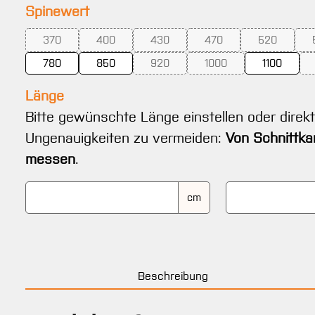
auswählen
Spinewert
370
400
430
470
520
(Diese Option ist zurzeit nicht verfügbar.)
(Diese Option ist zurzeit nicht verfügbar.)
(Diese Option ist zurzeit nicht verfügba
(Diese Option ist zurzeit 
(Diese Optio
780
850
920
1000
1100
(Diese Option ist zurzeit nicht verfügba
(Diese Option ist zurzeit
Länge
Bitte gewünschte Länge einstellen oder direk
Ungenauigkeiten zu vermeiden:
Von Schnittka
messen
.
cm
Beschreibung