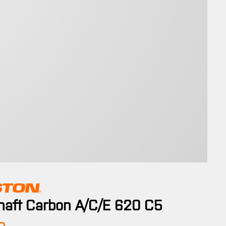
haft Carbon A/C/E 620 C5
is: