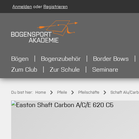
Anmelden
oder
Registrieren
m Hauptinhalt springen
Zur Suche springen
Zur Hauptnavigation springen
Bögen
Bogenzubehör
Border Bows
Zum Club
Zur Schule
Seminare
Du bist hier:
Home
Pfeile
Pfeilschäfte
Schaft Alu/Car
Bildergalerie überspringen