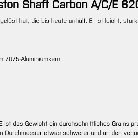
ston Shaft Carbon A/C/E 62
sgelöst hat, die bis heute anhält. Er ist leicht, sta
em 7075-Aluminiumkern
ist das Gewicht ein durchschnittliches Grains-pro
em Durchmesser etwas schwerer und an den verjüng