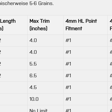
pischerweise 5-6 Grains.
 Length
Max Trim
4mm HL Point
s)
(inches)
Fitment
2
4.0
#1
2
4.0
#1
2
5.5
#1
2
6.5
#1
4.5
#1
10.0
#1
No Limit
#1