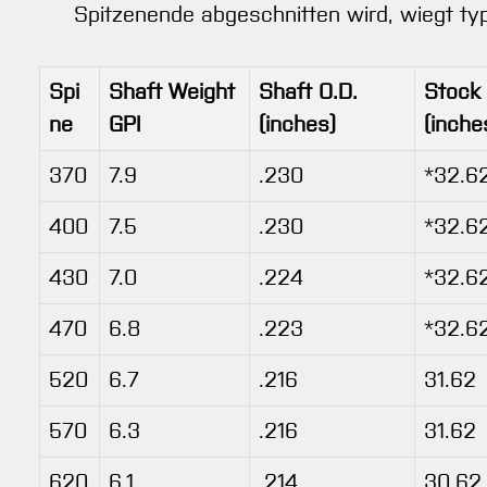
Spitzenende abgeschnitten wird, wiegt ty
Spi
Shaft Weight
Shaft O.D.
Stock
ne
GPI
(inches)
(inche
370
7.9
.230
*32.6
400
7.5
.230
*32.6
430
7.0
.224
*32.6
470
6.8
.223
*32.6
520
6.7
.216
31.62
570
6.3
.216
31.62
620
6.1
.214
30.62