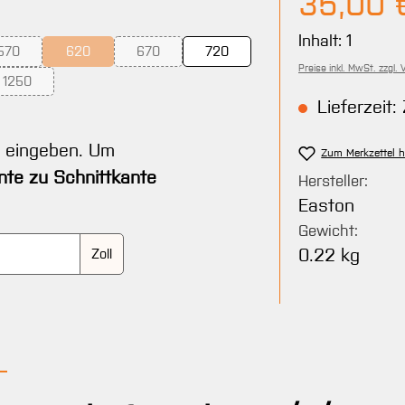
35,00 
Inhalt:
1
570
620
670
720
r.)
nicht verfügbar.)
n ist zurzeit nicht verfügbar.)
(Diese Option ist zurzeit nicht verfügbar.)
(Diese Option ist zurzeit nicht verfügbar.)
(Diese Option ist zurzeit nicht verfügbar.)
Preise inkl. MwSt. zzgl.
1250
r.)
 nicht verfügbar.)
(Diese Option ist zurzeit nicht verfügbar.)
Lieferzeit: 
t eingeben. Um
Zum Merkzettel 
nte zu Schnittkante
Hersteller:
Easton
Gewicht:
0.22 kg
Zoll