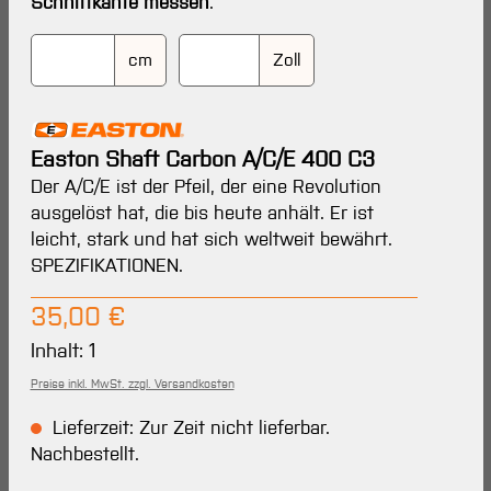
Schnittkante messen
.
cm
Zoll
Easton Shaft Carbon A/C/E 400 C3
Der A/C/E ist der Pfeil, der eine Revolution
ausgelöst hat, die bis heute anhält. Er ist
leicht, stark und hat sich weltweit bewährt.
SPEZIFIKATIONEN.
Regulärer Preis:
35,00 €
Inhalt:
1
Preise inkl. MwSt. zzgl. Versandkosten
Lieferzeit: Zur Zeit nicht lieferbar.
Nachbestellt.