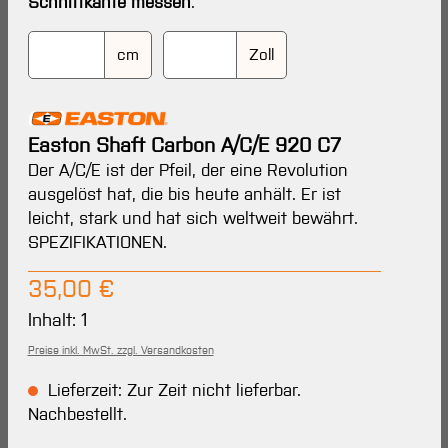
Schnittkante messen
.
cm
Zoll
Easton Shaft Carbon A/C/E 920 C7
Der A/C/E ist der Pfeil, der eine Revolution
ausgelöst hat, die bis heute anhält. Er ist
leicht, stark und hat sich weltweit bewährt.
SPEZIFIKATIONEN.
Regulärer Preis:
35,00 €
Inhalt:
1
Preise inkl. MwSt. zzgl. Versandkosten
Lieferzeit: Zur Zeit nicht lieferbar.
Nachbestellt.