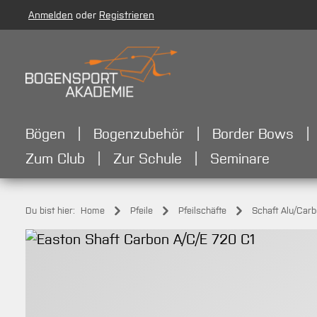
Anmelden
oder
Registrieren
m Hauptinhalt springen
Zur Suche springen
Zur Hauptnavigation springen
Bögen
Bogenzubehör
Border Bows
Zum Club
Zur Schule
Seminare
Du bist hier:
Home
Pfeile
Pfeilschäfte
Schaft Alu/Car
Bildergalerie überspringen