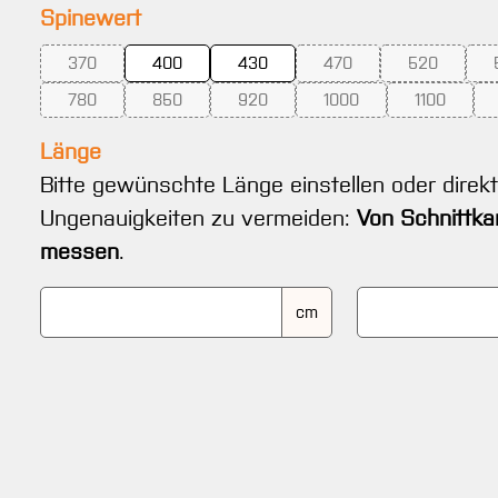
auswählen
Spinewert
370
400
430
470
520
(Diese Option ist zurzeit nicht verfügbar.)
(Diese Option ist zurzeit 
(Diese Optio
780
850
920
1000
1100
(Diese Option ist zurzeit nicht verfügbar.)
(Diese Option ist zurzeit nicht verfügbar.)
(Diese Option ist zurzeit nicht verfügba
(Diese Option ist zurzeit
(Diese Opti
Länge
Bitte gewünschte Länge einstellen oder direk
Ungenauigkeiten zu vermeiden:
Von Schnittka
messen
.
cm