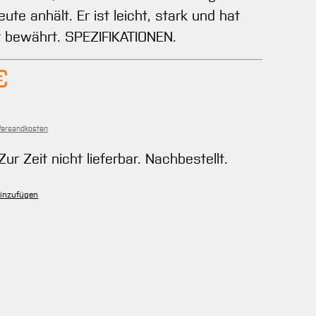
eute anhält. Er ist leicht, stark und hat
t bewährt. SPEZIFIKATIONEN.
bar.)
is:
€
 Versandkosten
Zur Zeit nicht lieferbar. Nachbestellt.
hinzufügen