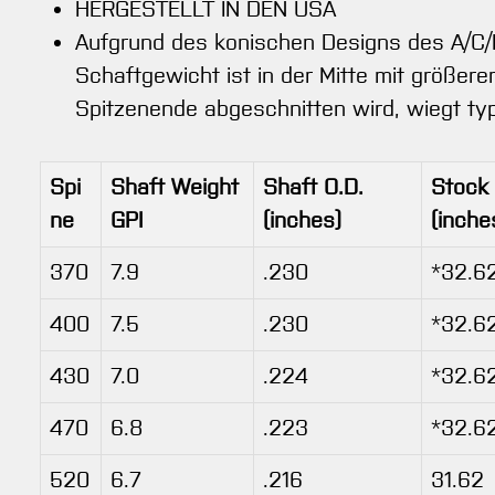
HERGESTELLT IN DEN USA
Aufgrund des konischen Designs des A/C/E 
Schaftgewicht ist in der Mitte mit größer
Spitzenende abgeschnitten wird, wiegt ty
Spi
Shaft Weight
Shaft O.D.
Stock
ne
GPI
(inches)
(inche
370
7.9
.230
*32.6
400
7.5
.230
*32.6
430
7.0
.224
*32.6
470
6.8
.223
*32.6
520
6.7
.216
31.62