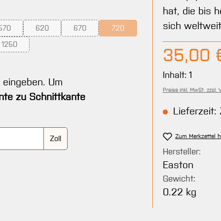
hat, die bis h
sich weltwei
570
620
670
720
nicht verfügbar.)
n ist zurzeit nicht verfügbar.)
(Diese Option ist zurzeit nicht verfügbar.)
(Diese Option ist zurzeit nicht verfügbar.)
(Diese Option ist zurzeit nicht verfügbar.)
(Diese Option ist zurzeit nicht verfüg
1250
Regulärer Pre
35,00 
r.)
 nicht verfügbar.)
on ist zurzeit nicht verfügbar.)
(Diese Option ist zurzeit nicht verfügbar.)
Inhalt:
1
t eingeben. Um
Preise inkl. MwSt. zzgl.
nte zu Schnittkante
Lieferzeit: 
Zum Merkzettel 
Zoll
Hersteller:
Easton
Gewicht:
0.22 kg