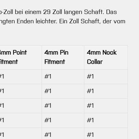
-Zoll bei einem 29 Zoll langen Schaft. Das
ten Enden leichter. Ein Zoll Schaft, der vom
4mm Point
4mm Pin
4mm Nock
Fitment
Fitment
Collar
#1
#1
#1
#1
#1
#1
#1
#1
#1
#1
#1
#1
#1
#1
#1