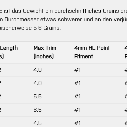
ist das Gewicht ein durchschnittliches Grains-pro
em Durchmesser etwas schwerer und an den verjüng
pischerweise 5-6 Grains.
 Length
Max Trim
4mm HL Point
s)
(inches)
Fitment
2
4.0
#1
2
4.0
#1
2
5.5
#1
2
6.5
#1
4.5
#1