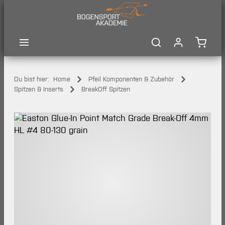
Zum Hauptinhalt springen
Waren
Du bist hier:
Home
Pfeil Komponenten & Zubehör
Spitzen & Inserts
BreakOff Spitzen
Bildergalerie überspringen