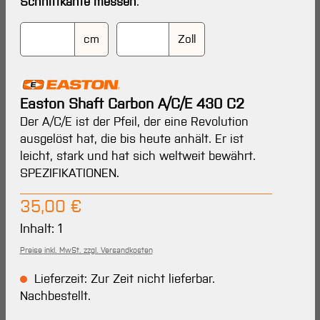
Schnittkante messen
.
cm
Zoll
Easton Shaft Carbon A/C/E 430 C2
Der A/C/E ist der Pfeil, der eine Revolution
ausgelöst hat, die bis heute anhält. Er ist
leicht, stark und hat sich weltweit bewährt.
SPEZIFIKATIONEN.
Regulärer Preis:
35,00 €
Inhalt:
1
Preise inkl. MwSt. zzgl. Versandkosten
Lieferzeit: Zur Zeit nicht lieferbar.
Nachbestellt.