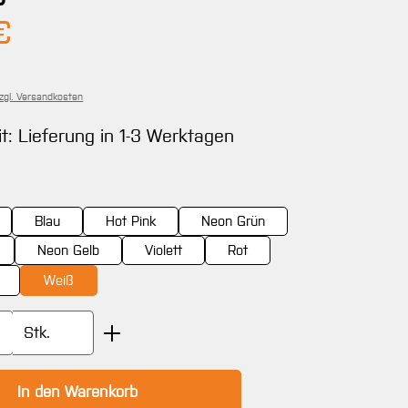
Preis:
€
zzgl. Versandkosten
it: Lieferung in 1-3 Werktagen
wählen
Blau
Hot Pink
Neon Grün
Neon Gelb
Violett
Rot
Weiß
Anzahl: Gib den gewünschten Wert ein oder
Stk.
In den Warenkorb