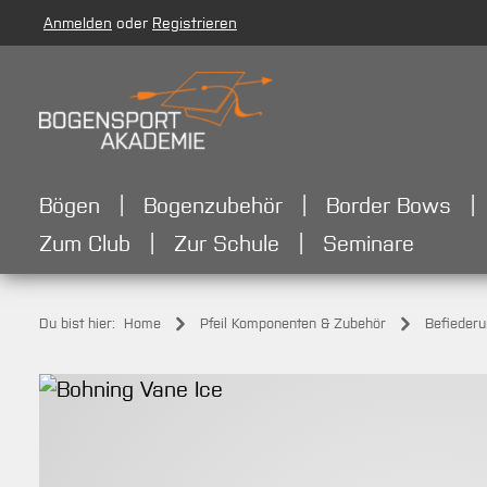
Anmelden
oder
Registrieren
m Hauptinhalt springen
Zur Suche springen
Zur Hauptnavigation springen
Bögen
Bogenzubehör
Border Bows
Zum Club
Zur Schule
Seminare
Du bist hier:
Home
Pfeil Komponenten & Zubehör
Befieder
Bildergalerie überspringen