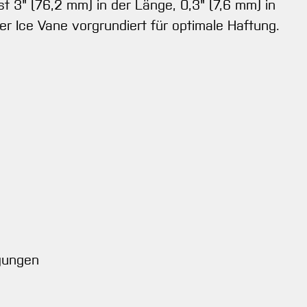
 3" (76,2 mm) in der Länge, 0,3" (7,6 mm) in
er Ice Vane vorgrundiert für optimale Haftung.
ngungen