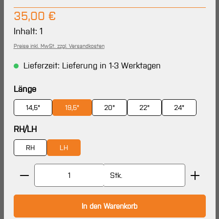
Regulärer Preis:
35,00 €
Inhalt:
1
Preise inkl. MwSt. zzgl. Versandkosten
Lieferzeit: Lieferung in 1-3 Werktagen
auswählen
Länge
14,5"
19,5"
20"
22"
24"
auswählen
RH/LH
RH
LH
Produkt Anzahl: Gib den gewünschten Wert ein oder 
Stk.
In den Warenkorb