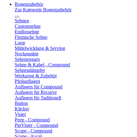
Bogenzubehör
Zur Kategorie Bogenzubehör
Sehnen
Customsehne
Endlossehne
Flemische Sehne
Loop
Mittelwicklung & Serving
Nockpunkte
Sehenengarn
Sehne & Kabel - Compound
Sehnendämpfer
Werkzeug & Zubehör
Pfeilauflagen
Auflagen für Compound
Auflagen für Recurve
Auflagen für Taditionell
Button
Klicker
Visier
Peep - Compound
PinVisier - Compound
Scope - Compound
Scope - Axcel