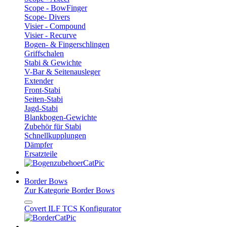
Scope - BowFinger
Scope- Divers
Visier - Compound
Visier - Recurve
Bogen- & Fingerschlingen
Griffschalen
Stabi & Gewichte
V-Bar & Seitenausleger
Extender
Front-Stabi
Seiten-Stabi
Jagd-Stabi
Blankbogen-Gewichte
Zubehör für Stabi
Schnellkupplungen
Dämpfer
Ersatzteile
Border Bows
Zur Kategorie Border Bows
Covert ILF TCS Konfigurator