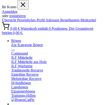
Ihr Konto
Anmelden
oder
registrieren
Übersicht
Persönliches Profil
Adressen
Bestellungen
Merkzettel
0,00 €
Warenkorb enthält 0 Positionen. Der Gesamtwert
beträgt 0,00 €.
Bögen
Zur Kategorie Bögen
Compound
ILF Mittelteile
ILF Mittelteile aus Holz
ILF Wurfarme
Traditionelle Recurve
Einteilige Recurve
Mehrteilige Recurve
Hybridbögen
Langbögen
Einsteigerbögen
Trainings-Hilfen