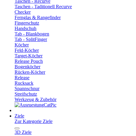
Taschen - Recurve
Taschen - Taditionell Recurve
Checker
Fernglas & Rangefinder
Fingerschutz
Handschuh
Tab - Blankbogen
Tab - SplitFinger
Köcher
Feld-Köcher
Target-Köcher
Release Pouch
Bogenköcher
Rücken-Köcher
Release
Rucksack
Spannschnur
Streifschutz
Werkzeug & Zubehör
Ziele
Zur Kategorie Ziele
3D Ziele