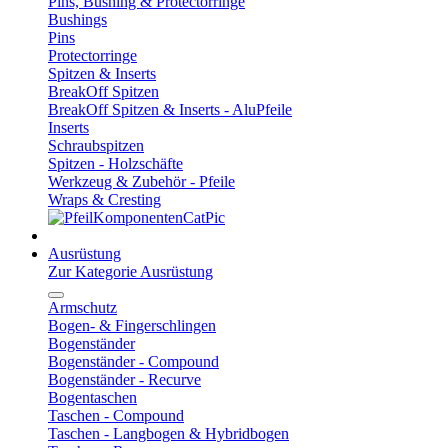
Pins, Bushing & Protectorringe
Bushings
Pins
Protectorringe
Spitzen & Inserts
BreakOff Spitzen
BreakOff Spitzen & Inserts - AluPfeile
Inserts
Schraubspitzen
Spitzen - Holzschäfte
Werkzeug & Zubehör - Pfeile
Wraps & Cresting
Ausrüstung
Zur Kategorie Ausrüstung
Armschutz
Bogen- & Fingerschlingen
Bogenständer
Bogenständer - Compound
Bogenständer - Recurve
Bogentaschen
Taschen - Compound
Taschen - Langbogen & Hybridbogen