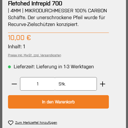
Fletched Intrepid 700
| 4MM | MIKRODURCHMESSER 100% CARBON
Schäfte. Der unerschrockene Pfeil wurde für
Recurve-Zielschützen konzipiert.
Regulärer Preis:
10,00 €
Inhalt:
1
Preise inkl. MwSt. zzgl. Versandkosten
Lieferzeit: Lieferung in 1-3 Werktagen
Produkt Anzahl: Gib den gewünschten Wert ein oder 
Stk.
In den Warenkorb
Zum Merkzettel hinzufügen