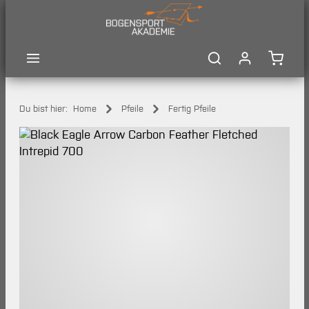
Zum Hauptinhalt springen
Waren
Du bist hier:
Home
Pfeile
Fertig Pfeile
Bildergalerie überspringen