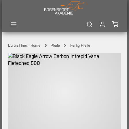
Zum Hauptinhalt springen
Waren
Du bist hier:
Home
Pfeile
Fertig Pfeile
Bildergalerie überspringen