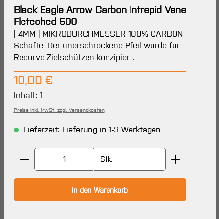
Black Eagle Arrow Carbon Intrepid Vane
Fleteched 500
| 4MM | MIKRODURCHMESSER 100% CARBON
Schäfte. Der unerschrockene Pfeil wurde für
Recurve-Zielschützen konzipiert.
Regulärer Preis:
10,00 €
Inhalt:
1
Preise inkl. MwSt. zzgl. Versandkosten
Lieferzeit: Lieferung in 1-3 Werktagen
Produkt Anzahl: Gib den gewünschten Wert ein oder 
Stk.
In den Warenkorb