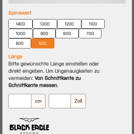
auswählen
Spinewert
1400
1300
1200
1100
1000
900
800
700
600
500
Länge
Bitte gewünschte Länge einstellen oder
direkt eingeben. Um Ungenauigkeiten zu
vermeiden:
Von Schnittkante zu
Schnittkante messen
.
cm
Zoll