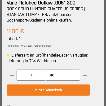
Vane Fletched Outlaw .005" 300
ROCK SOLID HUNTING SHAFTS. 19 SERIES |
STANDARD DIAMETER. Jetzt bei der
Bogensport-Akademie online kaufen.
Regulärer Preis:
11,00 €
Inhalt:
1
Preise inkl. MwSt. zzgl. Versandkosten
Lieferzeit: Im Großhandels-Lager verfügbar,
Lieferung in 7-14 Werktagen
Produkt Anzahl: Gib den gewünschten Wert ein oder 
Stk.
In den Warenkorb