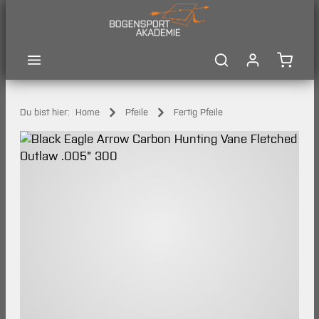
Zum Hauptinhalt springen
Waren
Du bist hier:
Home
Pfeile
Fertig Pfeile
Bildergalerie überspringen