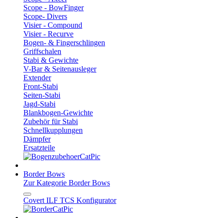
Scope - BowFinger
Scope- Divers
Visier - Compound
Visier - Recurve
Bogen- & Fingerschlingen
Griffschalen
Stabi & Gewichte
V-Bar & Seitenausleger
Extender
Front-Stabi
Seiten-Stabi
Jagd-Stabi
Blankbogen-Gewichte
Zubehör für Stabi
Schnellkupplungen
Dämpfer
Ersatzteile
Border Bows
Zur Kategorie Border Bows
Covert ILF TCS Konfigurator