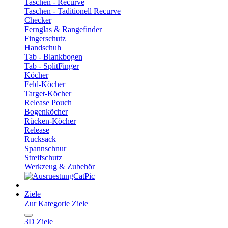
Taschen - Recurve
Taschen - Taditionell Recurve
Checker
Fernglas & Rangefinder
Fingerschutz
Handschuh
Tab - Blankbogen
Tab - SplitFinger
Köcher
Feld-Köcher
Target-Köcher
Release Pouch
Bogenköcher
Rücken-Köcher
Release
Rucksack
Spannschnur
Streifschutz
Werkzeug & Zubehör
Ziele
Zur Kategorie Ziele
3D Ziele