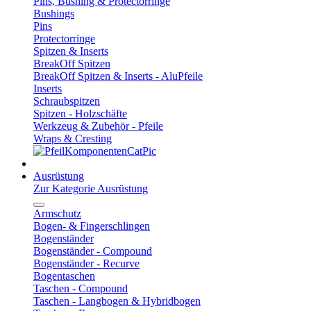
Pins, Bushing & Protectorringe
Bushings
Pins
Protectorringe
Spitzen & Inserts
BreakOff Spitzen
BreakOff Spitzen & Inserts - AluPfeile
Inserts
Schraubspitzen
Spitzen - Holzschäfte
Werkzeug & Zubehör - Pfeile
Wraps & Cresting
Ausrüstung
Zur Kategorie Ausrüstung
Armschutz
Bogen- & Fingerschlingen
Bogenständer
Bogenständer - Compound
Bogenständer - Recurve
Bogentaschen
Taschen - Compound
Taschen - Langbogen & Hybridbogen