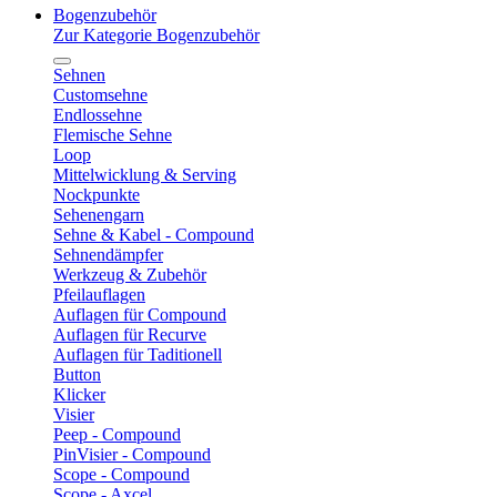
Bogenzubehör
Zur Kategorie Bogenzubehör
Sehnen
Customsehne
Endlossehne
Flemische Sehne
Loop
Mittelwicklung & Serving
Nockpunkte
Sehenengarn
Sehne & Kabel - Compound
Sehnendämpfer
Werkzeug & Zubehör
Pfeilauflagen
Auflagen für Compound
Auflagen für Recurve
Auflagen für Taditionell
Button
Klicker
Visier
Peep - Compound
PinVisier - Compound
Scope - Compound
Scope - Axcel