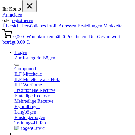
Ihr Konto
Anmelden
oder
registrieren
Übersicht
Persönliches Profil
Adressen
Bestellungen
Merkzettel
0,00 €
Warenkorb enthält 0 Positionen. Der Gesamtwert
beträgt 0,00 €.
Bögen
Zur Kategorie Bögen
Compound
ILF Mittelteile
ILF Mittelteile aus Holz
ILF Wurfarme
Traditionelle Recurve
Einteilige Recurve
Mehrteilige Recurve
Hybridbögen
Langbögen
Einsteigerbögen
Trainings-Hilfen