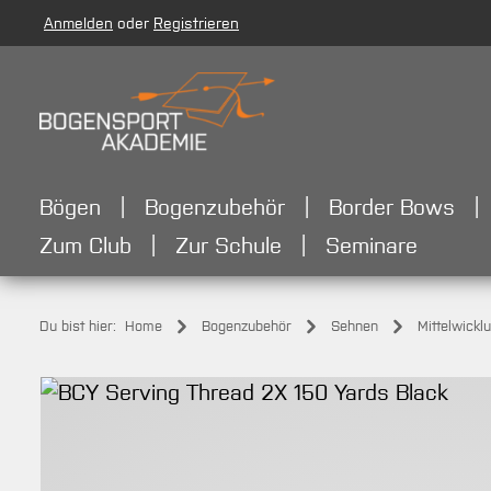
Anmelden
oder
Registrieren
m Hauptinhalt springen
Zur Suche springen
Zur Hauptnavigation springen
Bögen
Bogenzubehör
Border Bows
Zum Club
Zur Schule
Seminare
Du bist hier:
Home
Bogenzubehör
Sehnen
Mittelwickl
Bildergalerie überspringen