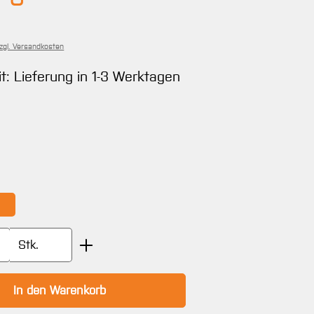
zzgl. Versandkosten
it: Lieferung in 1-3 Werktagen
ählen
wählen
Anzahl: Gib den gewünschten Wert ein oder
Stk.
In den Warenkorb