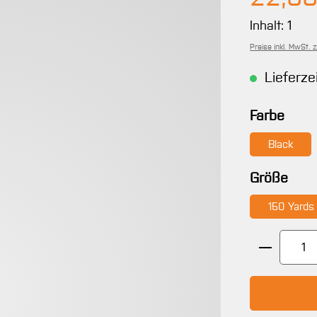
Inhalt:
1
Preise inkl. MwSt. 
Lieferze
ausw
Farbe
Black
aus
Größe
150 Yards
Produkt 