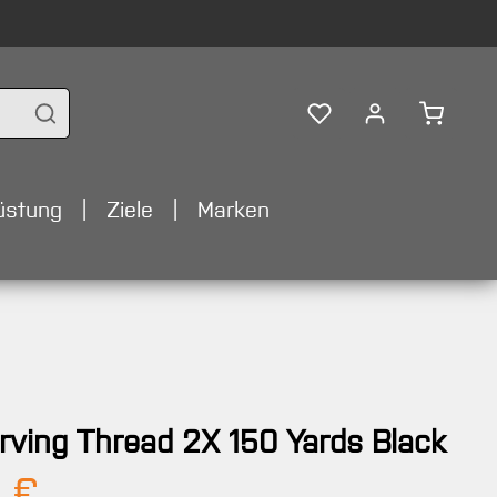
Warenko
üstung
Ziele
Marken
ving Thread 2X 150 Yards Black
Preis:
 €