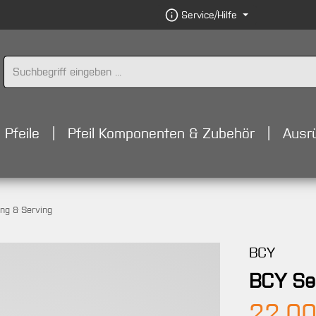
Service/Hilfe
Pfeile
Pfeil Komponenten & Zubehör
Ausr
ung & Serving
BCY
BCY Ser
Regulärer 
22,00