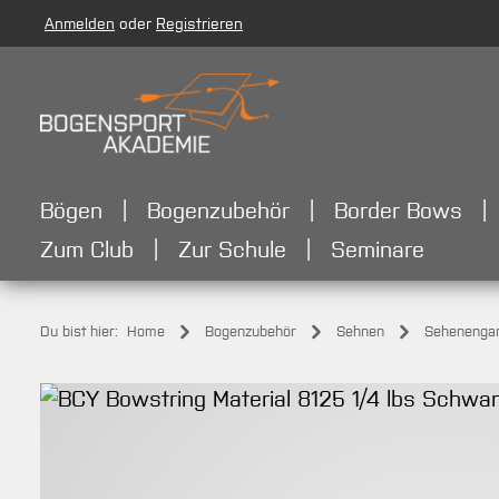
Anmelden
oder
Registrieren
m Hauptinhalt springen
Zur Suche springen
Zur Hauptnavigation springen
Bögen
Bogenzubehör
Border Bows
Zum Club
Zur Schule
Seminare
Du bist hier:
Home
Bogenzubehör
Sehnen
Sehenenga
Bildergalerie überspringen