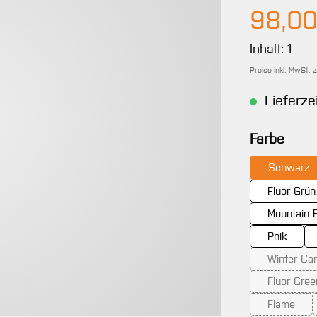
Regulärer 
98,00
Inhalt:
1
Preise inkl. MwSt. 
Lieferze
ausw
Farbe
Schwarz
Fluor Grün
Mountain 
Pnik
Winter Ca
(Dies
Fluor Gree
Flame
(Diese Op