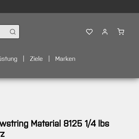
Warenko
üstung
Ziele
Marken
string Material 8125 1/4 lbs
z