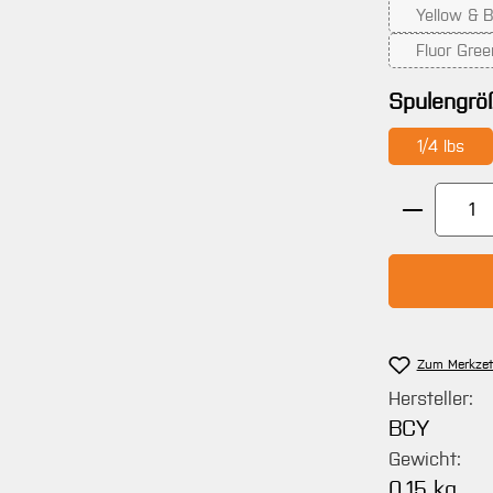
Yellow & B
(Die
Fluor Gree
(
Spulengrö
1/4 lbs
Produkt 
Zum Merkzet
Hersteller:
BCY
Gewicht:
0.15 kg