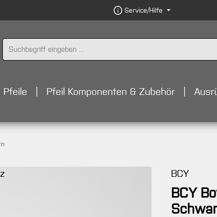
Service/Hilfe
Pfeile
Pfeil Komponenten & Zubehör
Ausr
rn
BCY
BCY Bow
Schwar