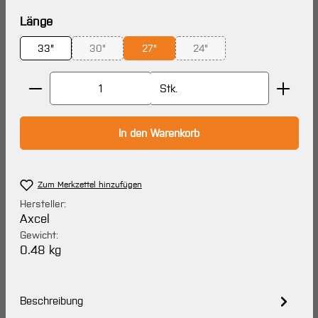
auswählen
Länge
33"
30"
27"
24"
(Diese Option ist zurzeit nicht verfügbar.)
(Diese Option ist zurzeit nich
Produkt Anzahl: Gib den gewünschten Wert ein oder 
Stk.
In den Warenkorb
Zum Merkzettel hinzufügen
Hersteller:
Axcel
Gewicht:
0.48 kg
Beschreibung