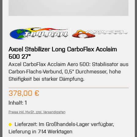
Axcel Stabilizer Long CarboFlax Acclaim
500 27"
Axcel CarboFlax Acclaim Aero 500: Stabilisator aus
Carbon-Flachs-Verbund, 0,5" Durchmesser, hohe
Steifigkeit bei starker Dämpfung.
Regulärer Preis:
378,00 €
Inhalt:
1
Preise inkl. MwSt. zzgl. Versandkosten
Lieferzeit: Im Großhandels-Lager verfügbar,
Lieferung in 7-14 Werktagen