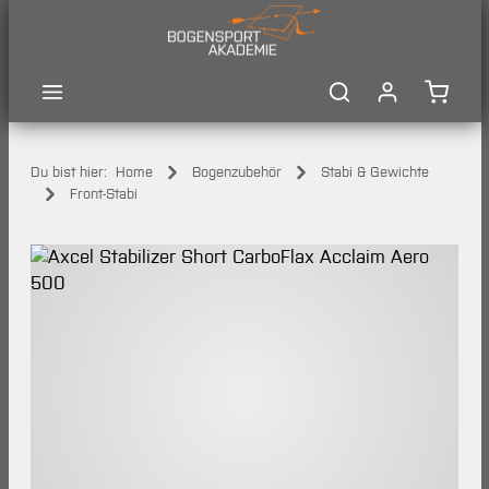
Zum Hauptinhalt springen
Waren
Du bist hier:
Home
Bogenzubehör
Stabi & Gewichte
Front-Stabi
Bildergalerie überspringen