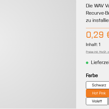
Die WAV Va
Recurve-B
zu installi
Regulärer 
0,29 
Inhalt:
1
Preise inkl. MwSt. 
Lieferze
ausw
Farbe
Schwarz
Hot Pink
Violett