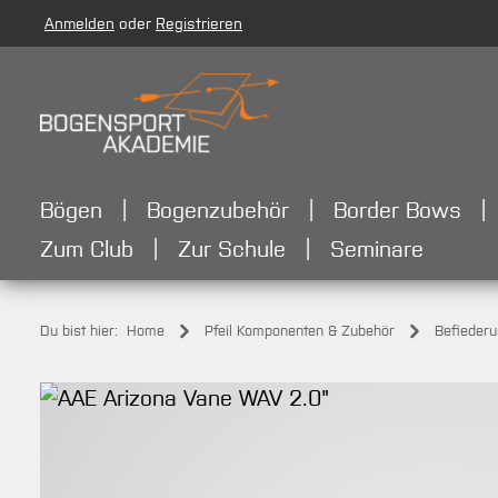
Anmelden
oder
Registrieren
m Hauptinhalt springen
Zur Suche springen
Zur Hauptnavigation springen
Bögen
Bogenzubehör
Border Bows
Zum Club
Zur Schule
Seminare
Du bist hier:
Home
Pfeil Komponenten & Zubehör
Befieder
Bildergalerie überspringen