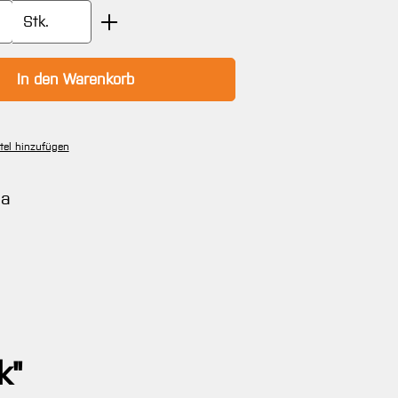
Anzahl: Gib den gewünschten Wert ein oder
Stk.
In den Warenkorb
tel hinzufügen
na
k"