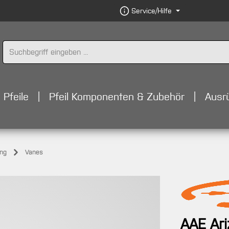
Service/Hilfe
Pfeile
Pfeil Komponenten & Zubehör
Ausr
ung
Vanes
AAE Ar