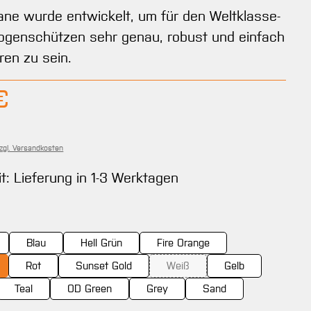
ne wurde entwickelt, um für den Weltklasse-
ogenschützen sehr genau, robust und einfach
eren zu sein.
Preis:
€
zzgl. Versandkosten
it: Lieferung in 1-3 Werktagen
ählen
Blau
Hell Grün
Fire Orange
Rot
Sunset Gold
Weiß
Gelb
(Diese Option ist zurzeit nicht ver
Teal
OD Green
Grey
Sand