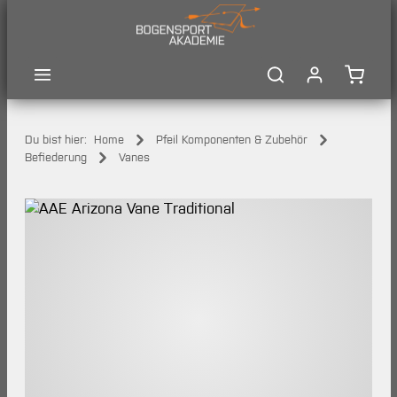
Zum Hauptinhalt springen
Waren
Du bist hier:
Home
Pfeil Komponenten & Zubehör
Befiederung
Vanes
Bildergalerie überspringen