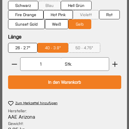
Schwarz
Blau
Hell Grün
(Diese Option ist zurzeit nicht verfügbar.)
Fire Orange
Hot Pink
Violett
Rot
(Diese Option ist zurzeit n
Sunset Gold
Weiß
Gelb
auswählen
Länge
26 - 2.7"
40 - 3.8"
50 - 4.75"
(Diese Option ist zurzeit ni
Produkt Anzahl: Gib den gewünschten Wert ein oder 
Stk.
In den Warenkorb
Zum Merkzettel hinzufügen
Hersteller:
AAE Arizona
Gewicht: