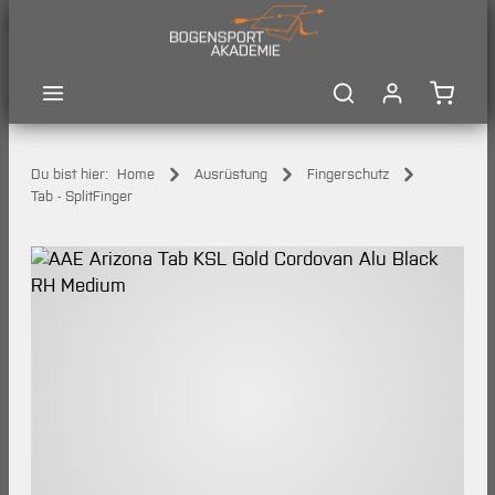
Zum Hauptinhalt springen
Waren
Du bist hier:
Home
Ausrüstung
Fingerschutz
Tab - SplitFinger
Bildergalerie überspringen