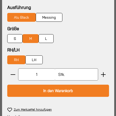
auswählen
Ausführung
Alu Black
Messing
auswählen
Größe
S
M
L
auswählen
RH/LH
RH
LH
Produkt Anzahl: Gib den gewünschten Wert ein oder 
Stk.
In den Warenkorb
Zum Merkzettel hinzufügen