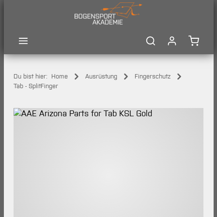
Zum Hauptinhalt springen
Waren
Du bist hier:
Home
Ausrüstung
Fingerschutz
Tab - SplitFinger
Bildergalerie überspringen