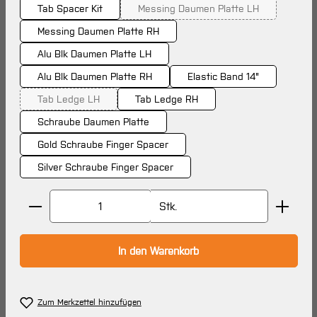
Tab Spacer Kit
Messing Daumen Platte LH
(Diese Option ist zurzeit nich
Messing Daumen Platte RH
Alu Blk Daumen Platte LH
Alu Blk Daumen Platte RH
Elastic Band 14"
Tab Ledge LH
Tab Ledge RH
(Diese Option ist zurzeit nicht verfügbar.)
Schraube Daumen Platte
Gold Schraube Finger Spacer
Silver Schraube Finger Spacer
Produkt Anzahl: Gib den gewünschten Wert ein oder 
Stk.
In den Warenkorb
Zum Merkzettel hinzufügen